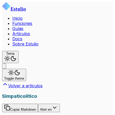
Estulio
Inicio
Funciones
Guías
Artículos
Docs
Sobre Estulio
Tema
Toggle theme
Volver a artículos
Simpaticolítico
Copiar Markdown
Abrir en