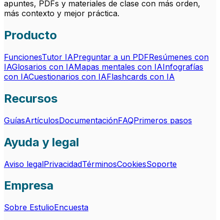
apuntes, PDFs y materiales de clase con más orden,
más contexto y mejor práctica.
Producto
Funciones
Tutor IA
Preguntar a un PDF
Resúmenes con
IA
Glosarios con IA
Mapas mentales con IA
Infografías
con IA
Cuestionarios con IA
Flashcards con IA
Recursos
Guías
Artículos
Documentación
FAQ
Primeros pasos
Ayuda y legal
Aviso legal
Privacidad
Términos
Cookies
Soporte
Empresa
Sobre Estulio
Encuesta