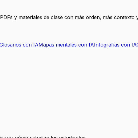
, PDFs y materiales de clase con más orden, más contexto y
Glosarios con IA
Mapas mentales con IA
Infografías con IA
mejorar cómo estudian los estudiantes.