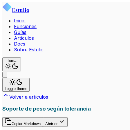
Estulio
Inicio
Funciones
Guías
Artículos
Docs
Sobre Estulio
Tema
Toggle theme
Volver a artículos
Soporte de peso según tolerancia
Copiar Markdown
Abrir en