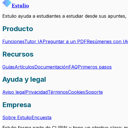
Estulio
Estulio ayuda a estudiantes a estudiar desde sus apuntes
Producto
Funciones
Tutor IA
Preguntar a un PDF
Resúmenes con IA
Recursos
Guías
Artículos
Documentación
FAQ
Primeros pasos
Ayuda y legal
Aviso legal
Privacidad
Términos
Cookies
Soporte
Empresa
Sobre Estulio
Encuesta
Estulio forma parte de CLIPIN y tiene un objetivo claro: 