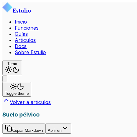
Estulio
Inicio
Funciones
Guías
Artículos
Docs
Sobre Estulio
Tema
Toggle theme
Volver a artículos
Suelo pélvico
Copiar Markdown
Abrir en