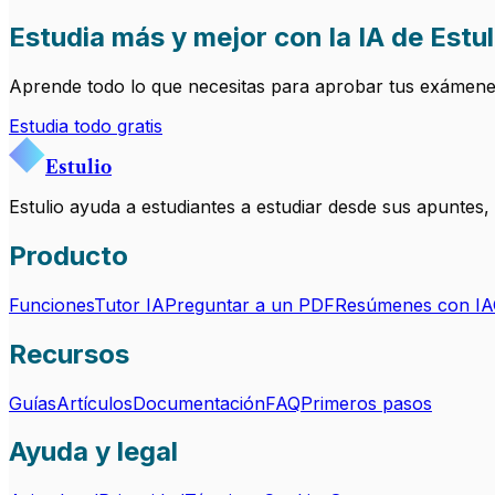
Estudia más y mejor con la IA de Estul
Aprende todo lo que necesitas para aprobar tus exámenes.
Estudia todo gratis
Estulio
Estulio ayuda a estudiantes a estudiar desde sus apuntes
Producto
Funciones
Tutor IA
Preguntar a un PDF
Resúmenes con IA
Recursos
Guías
Artículos
Documentación
FAQ
Primeros pasos
Ayuda y legal