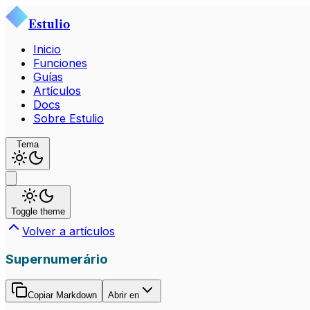
Estulio
Inicio
Funciones
Guías
Artículos
Docs
Sobre Estulio
Tema
Toggle theme
Volver a artículos
Supernumerário
Copiar Markdown
Abrir en