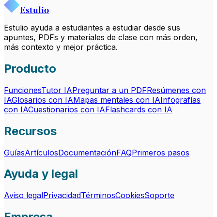
Estulio
Estulio ayuda a estudiantes a estudiar desde sus
apuntes, PDFs y materiales de clase con más orden,
más contexto y mejor práctica.
Producto
Funciones
Tutor IA
Preguntar a un PDF
Resúmenes con
IA
Glosarios con IA
Mapas mentales con IA
Infografías
con IA
Cuestionarios con IA
Flashcards con IA
Recursos
Guías
Artículos
Documentación
FAQ
Primeros pasos
Ayuda y legal
Aviso legal
Privacidad
Términos
Cookies
Soporte
Empresa