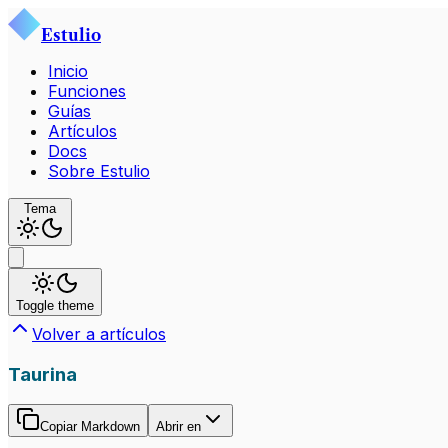
Estulio
Inicio
Funciones
Guías
Artículos
Docs
Sobre Estulio
Tema
Toggle theme
Volver a artículos
Taurina
Copiar Markdown
Abrir en