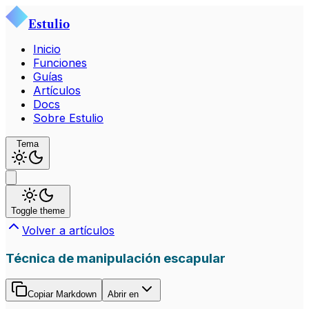
Estulio
Inicio
Funciones
Guías
Artículos
Docs
Sobre Estulio
Tema
Toggle theme
Volver a artículos
Técnica de manipulación escapular
Copiar Markdown
Abrir en