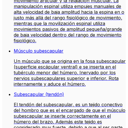
movimiento articular y la relajación muscular. La
manipulación espinal utiliza empujes manuales de
alta velocidad de baja amplitud hacia la espina en o
justo más allá del rango fisiológico de movimiento,
mientras que la movilización espinal utiliza
movimientos pasivos de amplitud pequeña/grande
de baja velocidad dentro del rango de movimiento
fisiológico.
Músculo subescapular
Un músculo que se origina en la fosa subescapular
(superficie escápular ventral) e se inserta en el
tubérculo menor del húmero. Inervado por los
nervios subescapulares superior e inferior. Rota
internamente y aduce el húmero.
Subescapular (tendón)
El tendón del subescapular, es un tejido conectivo
del hombro que es el encargado de que el músculo
subescapular se inserte correctamente en el
húmero del brazo. Además este tejido es
considerado muy fuerte, debido a que al ser parte