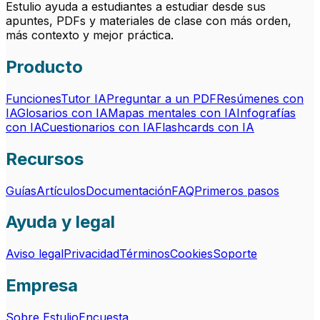
Estulio ayuda a estudiantes a estudiar desde sus
apuntes, PDFs y materiales de clase con más orden,
más contexto y mejor práctica.
Producto
Funciones
Tutor IA
Preguntar a un PDF
Resúmenes con
IA
Glosarios con IA
Mapas mentales con IA
Infografías
con IA
Cuestionarios con IA
Flashcards con IA
Recursos
Guías
Artículos
Documentación
FAQ
Primeros pasos
Ayuda y legal
Aviso legal
Privacidad
Términos
Cookies
Soporte
Empresa
Sobre Estulio
Encuesta