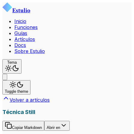
Estulio
Inicio
Funciones
Guías
Artículos
Docs
Sobre Estulio
Tema
Toggle theme
Volver a artículos
Técnica Still
Copiar Markdown
Abrir en