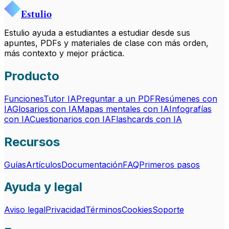
Estulio
Estulio ayuda a estudiantes a estudiar desde sus
apuntes, PDFs y materiales de clase con más orden,
más contexto y mejor práctica.
Producto
Funciones
Tutor IA
Preguntar a un PDF
Resúmenes con
IA
Glosarios con IA
Mapas mentales con IA
Infografías
con IA
Cuestionarios con IA
Flashcards con IA
Recursos
Guías
Artículos
Documentación
FAQ
Primeros pasos
Ayuda y legal
Aviso legal
Privacidad
Términos
Cookies
Soporte