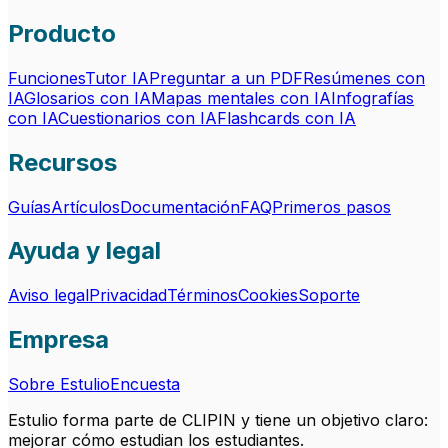
Producto
Funciones
Tutor IA
Preguntar a un PDF
Resúmenes con
IA
Glosarios con IA
Mapas mentales con IA
Infografías
con IA
Cuestionarios con IA
Flashcards con IA
Recursos
Guías
Artículos
Documentación
FAQ
Primeros pasos
Ayuda y legal
Aviso legal
Privacidad
Términos
Cookies
Soporte
Empresa
Sobre Estulio
Encuesta
Estulio forma parte de CLIPIN y tiene un objetivo claro:
mejorar cómo estudian los estudiantes.