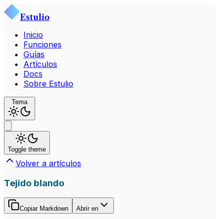
Estulio
Inicio
Funciones
Guías
Artículos
Docs
Sobre Estulio
Tema
Toggle theme
Volver a artículos
Tejido blando
Copiar Markdown
Abrir en