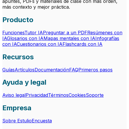
apuntes, PDFs y materiales de clase con más orden,
más contexto y mejor práctica.
Producto
Funciones
Tutor IA
Preguntar a un PDF
Resúmenes con
IA
Glosarios con IA
Mapas mentales con IA
Infografías
con IA
Cuestionarios con IA
Flashcards con IA
Recursos
Guías
Artículos
Documentación
FAQ
Primeros pasos
Ayuda y legal
Aviso legal
Privacidad
Términos
Cookies
Soporte
Empresa
Sobre Estulio
Encuesta