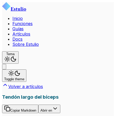
Estulio
Inicio
Funciones
Guías
Artículos
Docs
Sobre Estulio
Tema
Toggle theme
Volver a artículos
Tendón largo del bíceps
Copiar Markdown
Abrir en