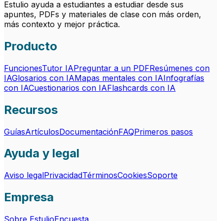
Estulio ayuda a estudiantes a estudiar desde sus
apuntes, PDFs y materiales de clase con más orden,
más contexto y mejor práctica.
Producto
Funciones
Tutor IA
Preguntar a un PDF
Resúmenes con
IA
Glosarios con IA
Mapas mentales con IA
Infografías
con IA
Cuestionarios con IA
Flashcards con IA
Recursos
Guías
Artículos
Documentación
FAQ
Primeros pasos
Ayuda y legal
Aviso legal
Privacidad
Términos
Cookies
Soporte
Empresa
Sobre Estulio
Encuesta