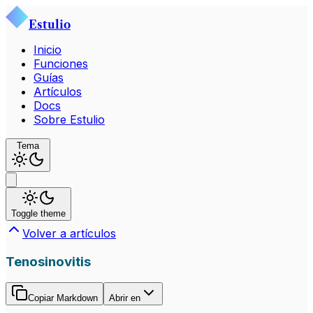
Estulio
Inicio
Funciones
Guías
Artículos
Docs
Sobre Estulio
Tema
Toggle theme
Volver a artículos
Tenosinovitis
Copiar Markdown
Abrir en