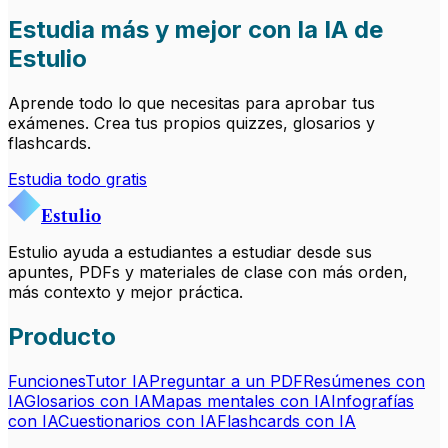
Estudia más y mejor con la IA de
Estulio
Aprende todo lo que necesitas para aprobar tus
exámenes. Crea tus propios quizzes, glosarios y
flashcards.
Estudia todo gratis
Estulio
Estulio ayuda a estudiantes a estudiar desde sus
apuntes, PDFs y materiales de clase con más orden,
más contexto y mejor práctica.
Producto
Funciones
Tutor IA
Preguntar a un PDF
Resúmenes con
IA
Glosarios con IA
Mapas mentales con IA
Infografías
con IA
Cuestionarios con IA
Flashcards con IA