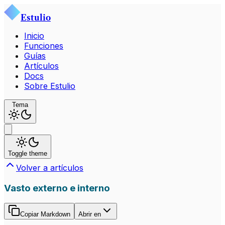
Estulio
Inicio
Funciones
Guías
Artículos
Docs
Sobre Estulio
Tema
Toggle theme
Volver a artículos
Vasto externo e interno
Copiar Markdown
Abrir en