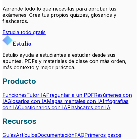
Aprende todo lo que necesitas para aprobar tus
exámenes. Crea tus propios quizzes, glosarios y
flashcards.
Estudia todo gratis
Estulio
Estulio ayuda a estudiantes a estudiar desde sus
apuntes, PDFs y materiales de clase con más orden,
más contexto y mejor práctica.
Producto
Funciones
Tutor IA
Preguntar a un PDF
Resúmenes con
IA
Glosarios con IA
Mapas mentales con IA
Infografías
con IA
Cuestionarios con IA
Flashcards con IA
Recursos
Guías
Artículos
Documentación
FAQ
Primeros pasos