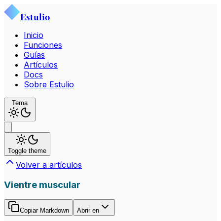
Estulio
Inicio
Funciones
Guías
Artículos
Docs
Sobre Estulio
Tema
Toggle theme
Volver a artículos
Vientre muscular
Copiar Markdown
Abrir en