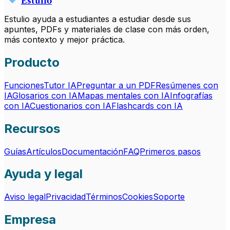
Estulio
Estulio ayuda a estudiantes a estudiar desde sus
apuntes, PDFs y materiales de clase con más orden,
más contexto y mejor práctica.
Producto
Funciones
Tutor IA
Preguntar a un PDF
Resúmenes con
IA
Glosarios con IA
Mapas mentales con IA
Infografías
con IA
Cuestionarios con IA
Flashcards con IA
Recursos
Guías
Artículos
Documentación
FAQ
Primeros pasos
Ayuda y legal
Aviso legal
Privacidad
Términos
Cookies
Soporte
Empresa