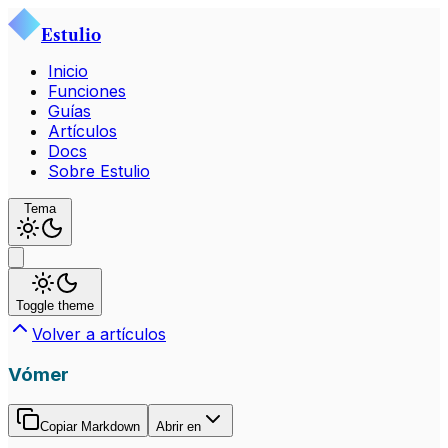
Estulio
Inicio
Funciones
Guías
Artículos
Docs
Sobre Estulio
Tema
Toggle theme
Volver a artículos
Vómer
Copiar Markdown
Abrir en