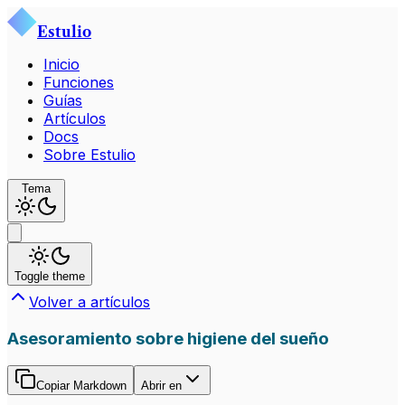
Estulio
Inicio
Funciones
Guías
Artículos
Docs
Sobre Estulio
Tema
Toggle theme
Volver a artículos
Asesoramiento sobre higiene del sueño
Copiar Markdown
Abrir en