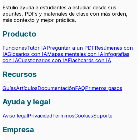
Estulio ayuda a estudiantes a estudiar desde sus
apuntes, PDFs y materiales de clase con más orden,
más contexto y mejor práctica.
Producto
Funciones
Tutor IA
Preguntar a un PDF
Resúmenes con
IA
Glosarios con IA
Mapas mentales con IA
Infografías
con IA
Cuestionarios con IA
Flashcards con IA
Recursos
Guías
Artículos
Documentación
FAQ
Primeros pasos
Ayuda y legal
Aviso legal
Privacidad
Términos
Cookies
Soporte
Empresa