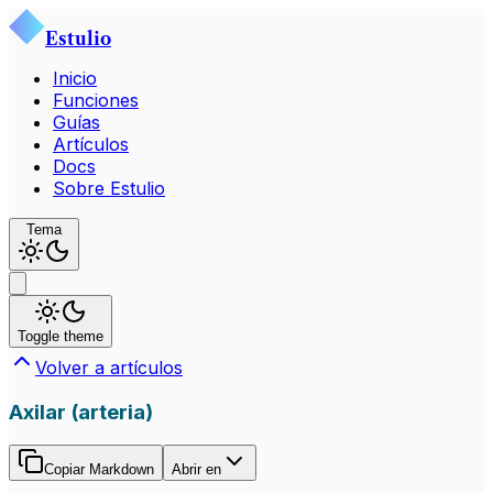
Estulio
Inicio
Funciones
Guías
Artículos
Docs
Sobre Estulio
Tema
Toggle theme
Volver a artículos
Axilar (arteria)
Copiar Markdown
Abrir en