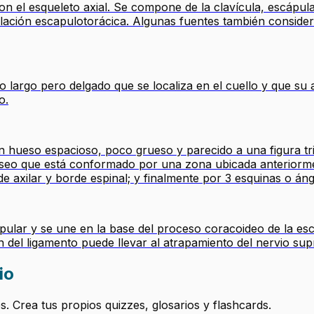
n el esqueleto axial. Se compone de la clavícula, escápula,
culación escapulotorácica. Algunas fuentes también consid
largo pero delgado que se localiza en el cuello y que su ac
o.
 hueso espacioso, poco grueso y parecido a una figura t
o que está conformado por una zona ubicada anteriormente
axilar y borde espinal; y finalmente por 3 esquinas o ángu
pular y se une en la base del proceso coracoideo de la es
ón del ligamento puede llevar al atrapamiento del nervio s
io
 Crea tus propios quizzes, glosarios y flashcards.