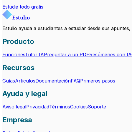
Estudia todo gratis
Estulio
Estulio ayuda a estudiantes a estudiar desde sus apuntes
Producto
Funciones
Tutor IA
Preguntar a un PDF
Resúmenes con IA
Recursos
Guías
Artículos
Documentación
FAQ
Primeros pasos
Ayuda y legal
Aviso legal
Privacidad
Términos
Cookies
Soporte
Empresa