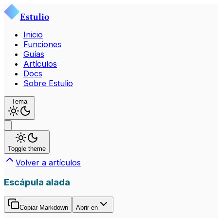
Estulio
Inicio
Funciones
Guías
Artículos
Docs
Sobre Estulio
Tema
Toggle theme
Volver a artículos
Escápula alada
Copiar Markdown
Abrir en