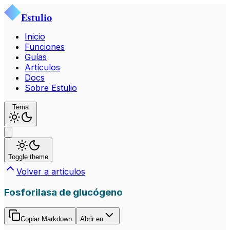
Estulio
Inicio
Funciones
Guías
Artículos
Docs
Sobre Estulio
Tema
Toggle theme
Volver a artículos
Fosforilasa de glucógeno
Copiar Markdown
Abrir en