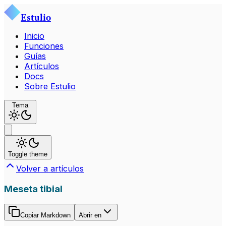
Estulio
Inicio
Funciones
Guías
Artículos
Docs
Sobre Estulio
Tema
Toggle theme
Volver a artículos
Meseta tibial
Copiar Markdown
Abrir en