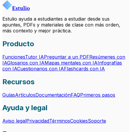
Estulio
Estulio ayuda a estudiantes a estudiar desde sus
apuntes, PDFs y materiales de clase con más orden,
más contexto y mejor práctica.
Producto
Funciones
Tutor IA
Preguntar a un PDF
Resúmenes con
IA
Glosarios con IA
Mapas mentales con IA
Infografías
con IA
Cuestionarios con IA
Flashcards con IA
Recursos
Guías
Artículos
Documentación
FAQ
Primeros pasos
Ayuda y legal
Aviso legal
Privacidad
Términos
Cookies
Soporte