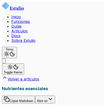
Estulio
Inicio
Funciones
Guías
Artículos
Docs
Sobre Estulio
Tema
Toggle theme
Volver a artículos
Nutrientes esenciales
Copiar Markdown
Abrir en