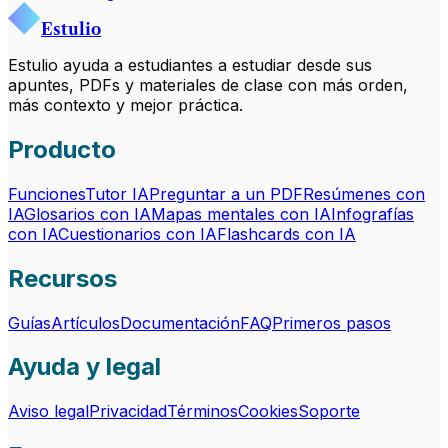
Estulio
Estulio ayuda a estudiantes a estudiar desde sus
apuntes, PDFs y materiales de clase con más orden,
más contexto y mejor práctica.
Producto
Funciones
Tutor IA
Preguntar a un PDF
Resúmenes con
IA
Glosarios con IA
Mapas mentales con IA
Infografías
con IA
Cuestionarios con IA
Flashcards con IA
Recursos
Guías
Artículos
Documentación
FAQ
Primeros pasos
Ayuda y legal
Aviso legal
Privacidad
Términos
Cookies
Soporte