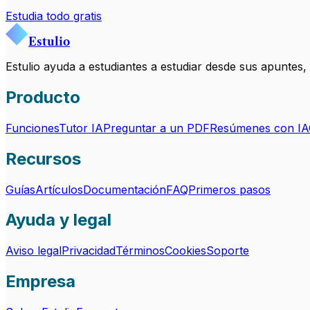
Estudia todo gratis
Estulio
Estulio ayuda a estudiantes a estudiar desde sus apuntes
Producto
Funciones
Tutor IA
Preguntar a un PDF
Resúmenes con IA
Recursos
Guías
Artículos
Documentación
FAQ
Primeros pasos
Ayuda y legal
Aviso legal
Privacidad
Términos
Cookies
Soporte
Empresa