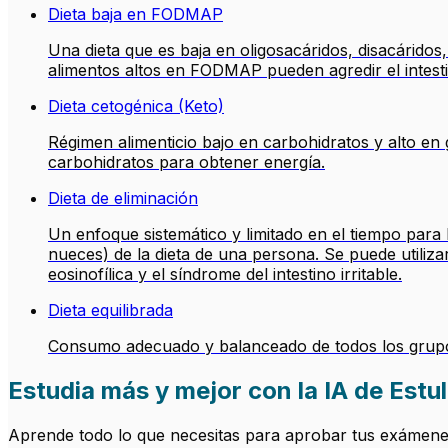
Dieta baja en FODMAP
Una dieta que es baja en oligosacáridos, disacáridos,
alimentos altos en FODMAP pueden agredir el intest
Dieta cetogénica (Keto)
Régimen alimenticio bajo en carbohidratos y alto en
carbohidratos para obtener energía.
Dieta de eliminación
Un enfoque sistemático y limitado en el tiempo para 
nueces) de la dieta de una persona. Se puede utiliza
eosinofílica y el síndrome del intestino irritable.
Dieta equilibrada
Consumo adecuado y balanceado de todos los grupo
Estudia más y mejor con la IA de Estul
Aprende todo lo que necesitas para aprobar tus exámenes.