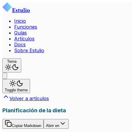
Estulio
Inicio
Funciones
Guías
Artículos
Docs
Sobre Estulio
Tema
Toggle theme
Volver a artículos
Planificación de la dieta
Copiar Markdown
Abrir en