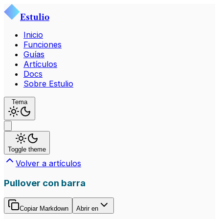
Estulio
Inicio
Funciones
Guías
Artículos
Docs
Sobre Estulio
Tema
Toggle theme
Volver a artículos
Pullover con barra
Copiar Markdown
Abrir en