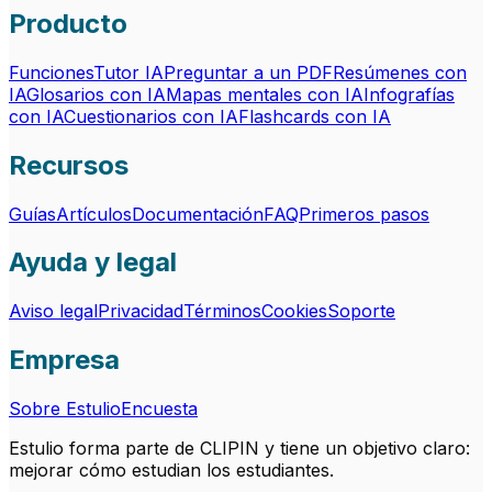
Producto
Funciones
Tutor IA
Preguntar a un PDF
Resúmenes con
IA
Glosarios con IA
Mapas mentales con IA
Infografías
con IA
Cuestionarios con IA
Flashcards con IA
Recursos
Guías
Artículos
Documentación
FAQ
Primeros pasos
Ayuda y legal
Aviso legal
Privacidad
Términos
Cookies
Soporte
Empresa
Sobre Estulio
Encuesta
Estulio forma parte de CLIPIN y tiene un objetivo claro:
mejorar cómo estudian los estudiantes.