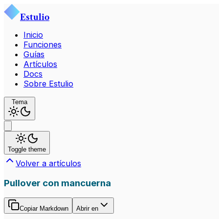
Estulio
Inicio
Funciones
Guías
Artículos
Docs
Sobre Estulio
Tema
Toggle theme
Volver a artículos
Pullover con mancuerna
Copiar Markdown
Abrir en