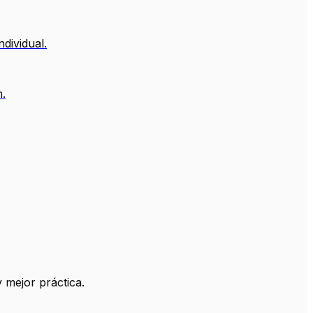
dividual.
n.
 mejor práctica.