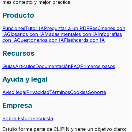
más contexto y mejor práctica.
Producto
Funciones
Tutor IA
Preguntar a un PDF
Resúmenes con
IA
Glosarios con IA
Mapas mentales con IA
Infografías
con IA
Cuestionarios con IA
Flashcards con IA
Recursos
Guías
Artículos
Documentación
FAQ
Primeros pasos
Ayuda y legal
Aviso legal
Privacidad
Términos
Cookies
Soporte
Empresa
Sobre Estulio
Encuesta
Estulio forma parte de CLIPIN y tiene un objetivo claro: