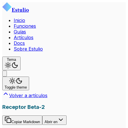
Estulio
Inicio
Funciones
Guías
Artículos
Docs
Sobre Estulio
Tema
Toggle theme
Volver a artículos
Receptor Beta-2
Copiar Markdown
Abrir en