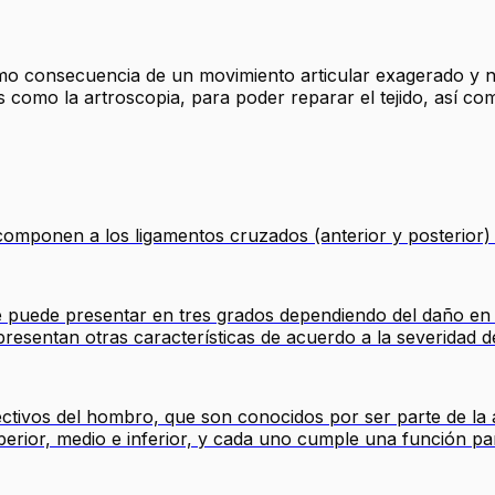
mo consecuencia de un movimiento articular exagerado y no
 como la artroscopia, para poder reparar el tejido, así com
componen a los ligamentos cruzados (anterior y posterior) d
se puede presentar en tres grados dependiendo del daño en 
sentan otras características de acuerdo a la severidad de 
ectivos del hombro, que son conocidos por ser parte de la
erior, medio e inferior, y cada uno cumple una función pa