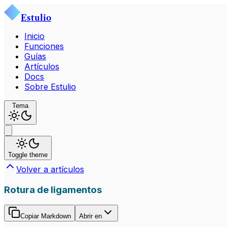
Estulio
Inicio
Funciones
Guías
Artículos
Docs
Sobre Estulio
Tema
Toggle theme
Volver a artículos
Rotura de ligamentos
Copiar Markdown
Abrir en