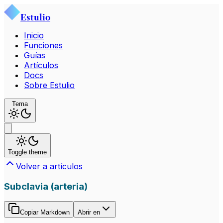
Estulio
Inicio
Funciones
Guías
Artículos
Docs
Sobre Estulio
Tema
Toggle theme
Volver a artículos
Subclavia (arteria)
Copiar Markdown
Abrir en