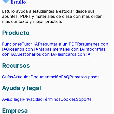
Estulio
Estulio ayuda a estudiantes a estudiar desde sus
apuntes, PDFs y materiales de clase con más orden,
más contexto y mejor práctica.
Producto
Funciones
Tutor IA
Preguntar a un PDF
Resúmenes con
IA
Glosarios con IA
Mapas mentales con IA
Infografías
con IA
Cuestionarios con IA
Flashcards con IA
Recursos
Guías
Artículos
Documentación
FAQ
Primeros pasos
Ayuda y legal
Aviso legal
Privacidad
Términos
Cookies
Soporte
Empresa